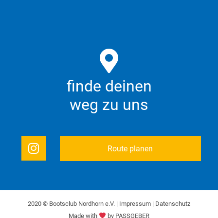
finde deinen
weg zu uns
Route planen
2020 © Bootsclub Nordhorn e.V. |
Impressum
|
Datenschutz
Made with
by
PASSGEBER