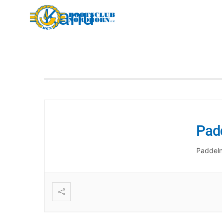
Kanu
Pad
Paddel