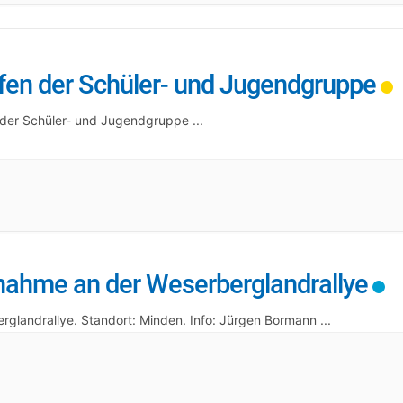
fen der Schüler- und Jugendgruppe
 der Schüler- und Jugendgruppe
...
nahme an der Weserberglandrallye
rglandrallye. Standort: Minden. Info: Jürgen Bormann
...