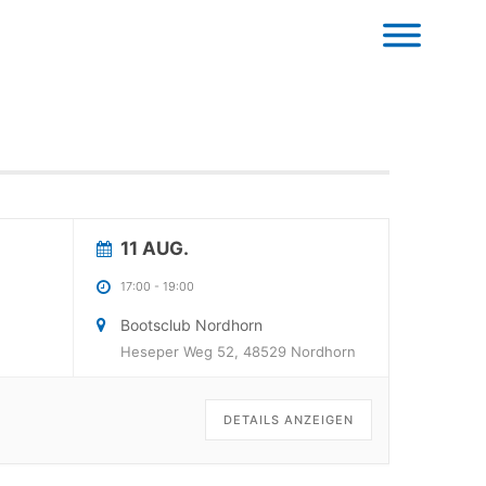
11 AUG.
17:00
-
19:00
Bootsclub Nordhorn
Heseper Weg 52, 48529 Nordhorn
DETAILS ANZEIGEN