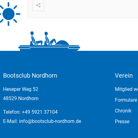
Bootsclub Nordhorn
Verein
Heseper Weg 52
Mitglied w
48529 Nordhorn
Formulare
Chronik
Telefon: +49 5921 37104
E-Mail:
info@bootsclub-nordhorn.de
Presse