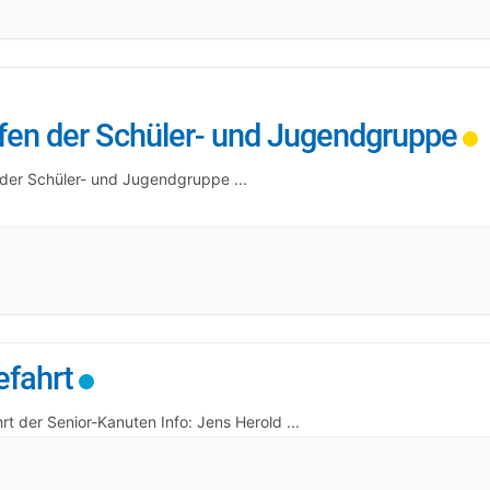
fen der Schüler- und Jugendgruppe
 der Schüler- und Jugendgruppe
...
efahrt
hrt der Senior-Kanuten Info: Jens Herold
...