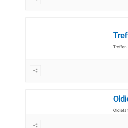
Tref
Treffen
Oldi
Oldiefa