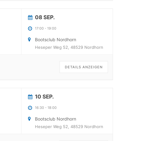
08 SEP.
17:00
-
19:00
Bootsclub Nordhorn
Heseper Weg 52, 48529 Nordhorn
DETAILS ANZEIGEN
10 SEP.
16:30
-
18:00
Bootsclub Nordhorn
Heseper Weg 52, 48529 Nordhorn