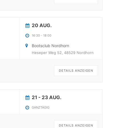
20 AUG.
16:30
-
18:00
Bootsclub Nordhorn
Heseper Weg 52, 48529 Nordhorn
DETAILS ANZEIGEN
21 - 23 AUG.
GANZTÄGIG
DETAILS ANZEIGEN