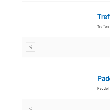
Tref
Treffen
Pad
Paddel