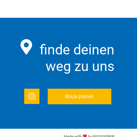
finde deinen
weg zu uns
Route planen
Made with
by
PASSGEBER