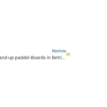
Nächste
Surfen/SUP: BCN nimmt neue Stand-up-paddel-Boards in Betrieb