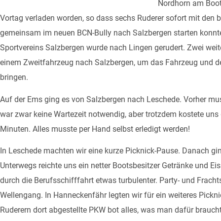
Nordhorn am Boot
Vortag verladen worden, so dass sechs Ruderer sofort mit den 
gemeinsam im neuen BCN-Bully nach Salzbergen starten konnten
Sportvereins Salzbergen wurde nach Lingen gerudert. Zwei weite
einem Zweitfahrzeug nach Salzbergen, um das Fahrzeug und de
bringen.
Auf der Ems ging es von Salzbergen nach Leschede. Vorher mus
war zwar keine Wartezeit notwendig, aber trotzdem kostete un
Minuten. Alles musste per Hand selbst erledigt werden!
In Leschede machten wir eine kurze Picknick-Pause. Danach gi
Unterwegs reichte uns ein netter Bootsbesitzer Getränke und E
durch die Berufsschifffahrt etwas turbulenter. Party- und Fracht
Wellengang. In Hanneckenfähr legten wir für ein weiteres Pickn
Ruderern dort abgestellte PKW bot alles, was man dafür braucht: