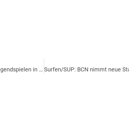
Kanu: BCN-Kanujugend geht bei den 35. Kanujugendspielen in Sande an den Start