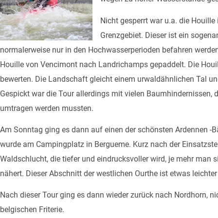
Nicht gesperrt war u.a. die Houill
Grenzgebiet. Dieser ist ein sogen
normalerweise nur in den Hochwasserperioden befahren werde
Houille von Vencimont nach Landrichamps gepaddelt. Die Houill
bewerten. Die Landschaft gleicht einem urwaldähnlichen Tal und
Gespickt war die Tour allerdings mit vielen Baumhindernissen, d
umtragen werden mussten.
Am Sonntag ging es dann auf einen der schönsten Ardennen -Bä
wurde am Campingplatz in Bergueme. Kurz nach der Einsatzstel
Waldschlucht, die tiefer und eindrucksvoller wird, je mehr man s
nähert. Dieser Abschnitt der westlichen Ourthe ist etwas leichter 
Nach dieser Tour ging es dann wieder zurück nach Nordhorn, ni
belgischen Friterie.