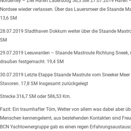
Norderney – Ziel Hafen Lauersoog 56,5 SM 27.07.2019 Hafen –
Nordsee wieder verlassen. Über das Lauersmeer die Staande 
13,6 SM
28.07.2019 Stadthaven Dokkum weiter über die Staande Mastr
SM
29.07.2019 Leeuwarden – Staande Mastroute Richtung Sneek, i
draußen festgemacht. 19,4 SM
30.07.2019 Letzte Etappe Staande Mastrute vom Sneeker Meer
Stavoren. 17,8 SM Insgesamt zurückgelegt
Strecke 316,7 SM oder 586,53 Km.
Fazit: Ein traumhafter Törn, Wetter von allem was dabei aber ü
Menschen kennengelernt, aus bestehenden Kontakten sind Freu
BCN Yachtownergruppe gab es einen regen Erfahrungsaustausch