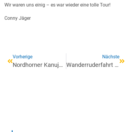
Wir waren uns einig – es war wieder eine tolle Tour!
Conny Jäger
Vorherige
Nächste
Nordhorner Kanujugend Bezirkssieger im Wanderfahrerwettbewerb 2019/20
Wanderruderfahrt Weerribben-Wieden NL 6.9. bis 8.9.19